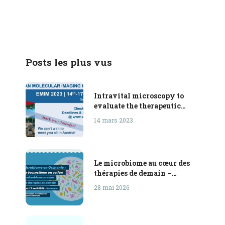
Posts les plus vus
Intravital microscopy to
evaluate the therapeutic
effects of
14 mars 2023
photobiomodulation in a
rodent model of multiple
sclerosis
Le microbiome au cœur des
thérapies de demain –
Narbonne | 16 & 17 AVRIL
28 mai 2026
2026