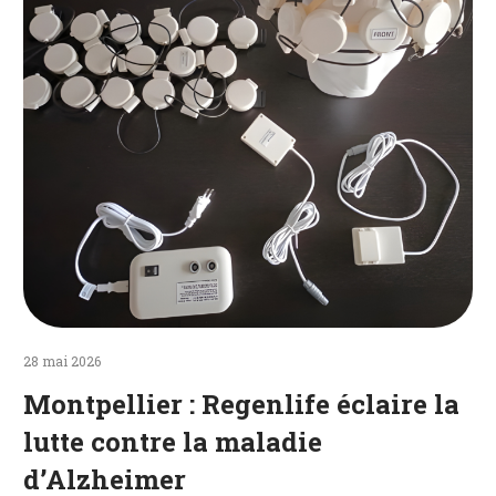
la
lutte
contre
la
maladie
d’Alzheimer
28 mai 2026
Montpellier : Regenlife éclaire la
lutte contre la maladie
d’Alzheimer