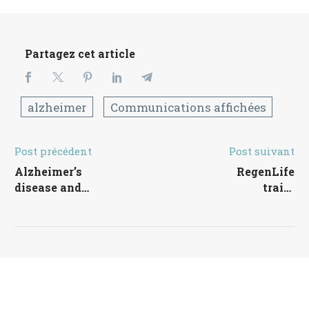
Partagez cet article
alzheimer
Communications affichées
Post précédent
Post suivant
Alzheimer’s
RegenLife
Navigation
disease and
traite
de
gut
Alzheimer par
microbiota: a
émissions
l’article
potential for
électromagnétiq
prevention
combinées
and treatment