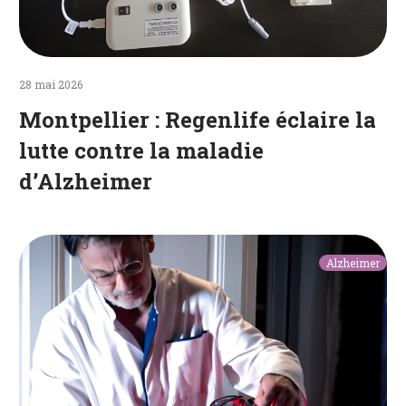
28 mai 2026
Montpellier : Regenlife éclaire la
lutte contre la maladie
d’Alzheimer
Un
Alzheimer
casque
et
une
ceinture
pour
freiner
la