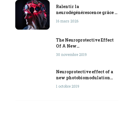
Ralentir la
neurodégénérescence grâce à
la lumière
16 mars 2026
The Neuroprotective Effect
Of A New
Photobiomodulation
30 novembre 2019
Technique On Aβ25-35
Peptide-Induced Toxicity
Dramatically Impact Gut
Neuroprotective effect of a
Microbiota Dysbiosis
new photobiomodulation
technique against amyloid
1 octobre 2019
Aβ25-35 peptide induced
toxicity in mice might
support a novel hypothesis
for therapeutic approach of
Alzheimer’s disease