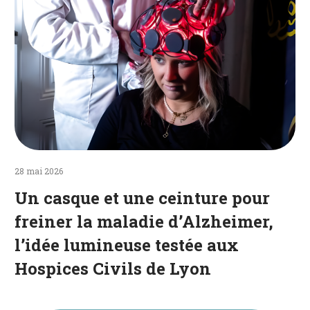
maladie
d’Alzheimer,
l’idée
lumineuse
testée
aux
Hospices
Civils
de
Lyon
28 mai 2026
Un casque et une ceinture pour
freiner la maladie d’Alzheimer,
l’idée lumineuse testée aux
Hospices Civils de Lyon