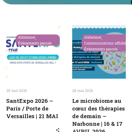
English
SantExpo
Le
2026
microbiome
Alzheimer
Alzheimer
–
au
Évènements passés
Communications affichées
Évènements passés
Paris
cœur
/
des
Porte
thérapies
de
de
Versailles
demain
|
–
28 mai 2026
28 mai 2026
21
Narbonne
SantExpo 2026 –
Le microbiome au
MAI
|
Paris / Porte de
cœur des thérapies
16
Versailles | 21 MAI
de demain –
&
Narbonne | 16 & 17
17
AVRIL 2026
AVRIL