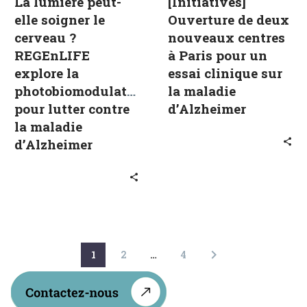
La lumière peut-
[Initiatives]
la
essai
elle soigner le
Ouverture de deux
photobiomodulation
clinique
cerveau ?
nouveaux centres
pour
sur
REGEnLIFE
à Paris pour un
lutter
la
explore la
essai clinique sur
contre
maladie
photobiomodulation
la maladie
la
d’Alzheimer
pour lutter contre
d’Alzheimer
maladie
la maladie
d’Alzheimer
d’Alzheimer
1
2
…
4