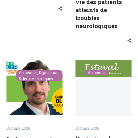
vie des patients
veut
atteints de
changer
troubles
la
vie
neurologiques
des
patients
atteints
de
troubles
La
[Initiatives]
neurologique
lumière
Ouverture
Alzheimer
Dépression
Alzheimer
peut-
de
Sclérose en plaques
elle
deux
soigner
nouveaux
le
centres
cerveau
à
?
Paris
REGEnLIFE
pour
15 mars 2026
15 mars 2026
explore
un