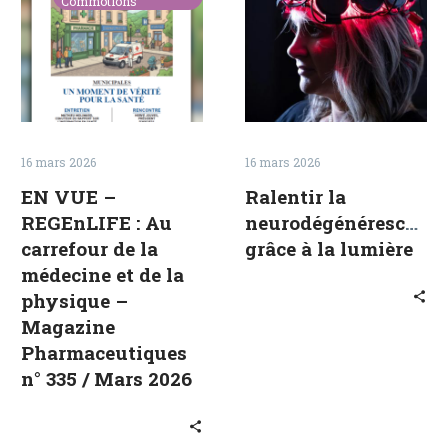
–
neurodégénér
Commotions
REGEnLIFE
grâce
:
à
Au
la
carrefour
lumière
de
la
16 mars 2026
16 mars 2026
médecine
EN VUE –
Ralentir la
et
REGEnLIFE : Au
neurodégénérescence
de
carrefour de la
grâce à la lumière
la
médecine et de la
physique
physique –
–
Magazine
Magazine
Pharmaceutiques
Pharmaceutiques
n° 335 / Mars 2026
n°
335
/