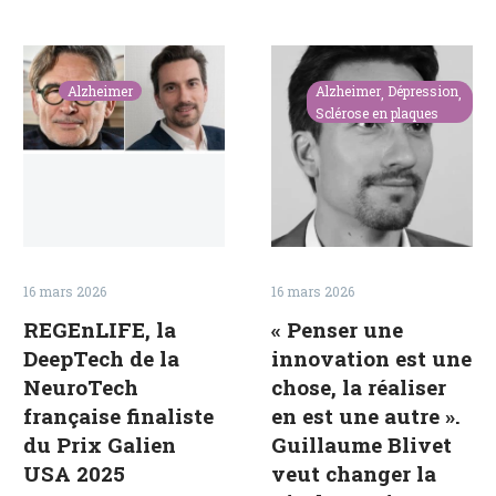
Mars
2026
REGEnLIFE,
«
la
Penser
Alzheimer
Alzheimer
Dépression
DeepTech
une
Sclérose en plaques
de
innovation
la
est
NeuroTech
une
française
chose,
finaliste
la
du
réaliser
16 mars 2026
16 mars 2026
Prix
en
REGEnLIFE, la
« Penser une
Galien
est
DeepTech de la
innovation est une
USA
une
NeuroTech
chose, la réaliser
2025
autre
française finaliste
en est une autre ».
».
du Prix Galien
Guillaume Blivet
Guillaume
USA 2025
veut changer la
Blivet