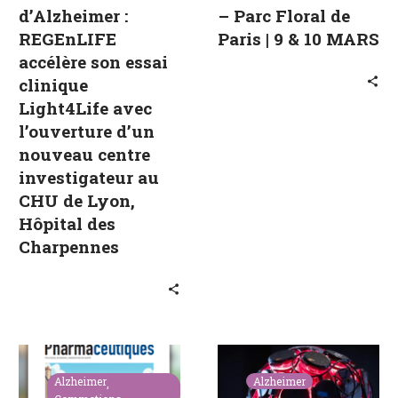
d’Alzheimer :
– Parc Floral de
d’un
MARS
REGEnLIFE
Paris | 9 & 10 MARS
nouveau
accélère son essai
centre
clinique
investigateur
Light4Life avec
au
l’ouverture d’un
CHU
nouveau centre
de
investigateur au
Lyon,
Hôpital
CHU de Lyon,
des
Hôpital des
Charpennes
Charpennes
EN
Ralentir
VUE
la
Alzheimer
Alzheimer