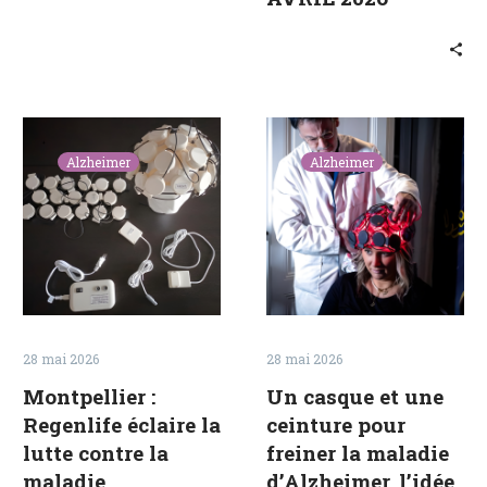
2026
Montpellier
Un
:
casque
Alzheimer
Alzheimer
Regenlife
et
éclaire
une
la
ceinture
lutte
pour
contre
freiner
la
la
maladie
maladie
28 mai 2026
28 mai 2026
d’Alzheimer
d’Alzheimer,
Montpellier :
Un casque et une
l’idée
Regenlife éclaire la
ceinture pour
lumineuse
lutte contre la
freiner la maladie
testée
maladie
d’Alzheimer, l’idée
aux