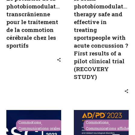
la
with
photobiomodulation
photobiomodulation
commotion
acute
transcrânienne
therapy safe and
cérébrale
concussion
pour le traitement
effective in
chez
?
de la commotion
treating
les
First
cérébrale chez les
sportspeople with
sportifs
results
sportifs
acute concussion ?
of
First results of a
a
pilot clinical trial
pilot
clinical
(RECOVERY
trial
STUDY)
(RECOVERY
STUDY)
The
Could
RECOVERY
photobiomodu
Commotions
Commotions
study:
therapy
Communications orales
Communications affichées