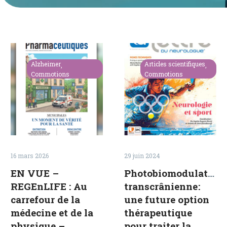
English
EN
Photobiomodu
VUE
transcrânienn
Alzheimer
Articles scientifiques
–
une
Commotions
Commotions
REGEnLIFE
future
:
option
Au
thérapeutiqu
carrefour
pour
de
traiter
la
la
16 mars 2026
29 juin 2024
médecine
commotion
EN VUE –
Photobiomodulation
et
cérébrale
REGEnLIFE : Au
transcrânienne :
de
chez
carrefour de la
une future option
la
les
médecine et de la
thérapeutique
physique
sportifs ?
physique –
pour traiter la
–