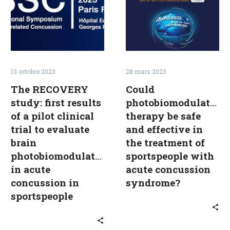
first
be
results
safe
of
and
a
effective
pilot
in
clinical
the
13 octobre 2023
28 mars 2023
trial
treatment
The RECOVERY
Could
to
of
study: first results
photobiomodulation
evaluate
sportspeople
of a pilot clinical
therapy be safe
brain
with
trial to evaluate
and effective in
photobiomodulation
acute
brain
the treatment of
in
concussion
photobiomodulation
sportspeople with
acute
syndrome?
in acute
acute concussion
concussion
concussion in
syndrome?
in
sportspeople
sportspeople